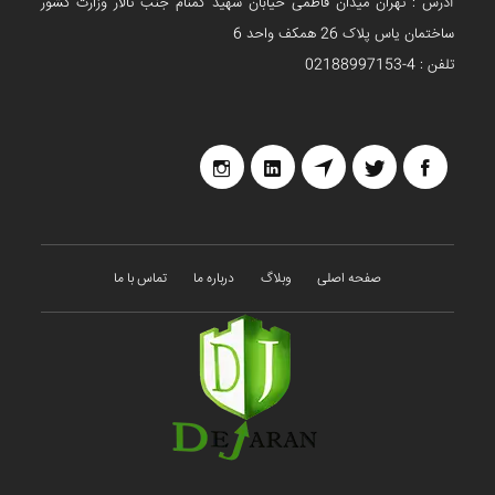
آدرس : تهران میدان فاطمی خیابان شهید گمنام جنب تالار وزارت کشور
ساختمان یاس پلاک 26 همکف واحد 6
تلفن : 4-02188997153
صفحه اصلی
وبلاگ
درباره ما
تماس با ما