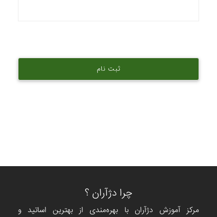
چرا دژآران ؟
مرکز آموزش دژآران با بهره‌مندی از بهترین اساتید و