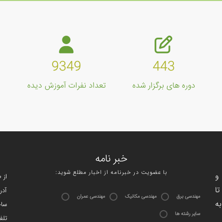
9349
443
دوره های برگزار شده
تعداد نفرات آموزش دیده
خبر نامه
:با عضویت در خبرنامه از اخبار مطلع شوید
و
از 
ا
آدر
مهندسی برق
مهندسی مکانیک
مهندسی عمران
ه
ساختم
سایر رشته ها
تلفن : 4