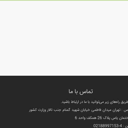
تماس با ما
طریق راه‌های زیر می‌توانید با ما در ارتباط باشید.
س : تهران میدان فاطمی خیابان شهید گمنام جنب تالار وزارت کشور
ان یاس پلاک 26 همکف واحد 6
-02188997153