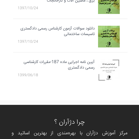
برق ، ماشین آلات و کارخانجات
1397/10/24
دانلود سوالات آزمون کارشناس رسمی دادگستری
تاسیسات ساختمانی
1397/10/24
آیین نامه اجرایی ماده 187-مقررات کارشناسی
رسمی دادگستری
1399/06/18
چرا دژآران ؟
مرکز آموزش دژآران با بهره‌مندی از بهترین اساتید و